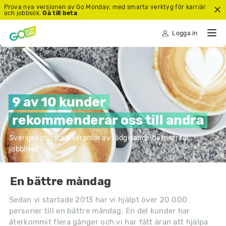
Prova nya versionen av Go Monday, med smarta verktyg för karriär
och jobbsök.
Gå till beta
Logga in
9 av 10 kunder
rekommenderar oss till andra
Sveriges största leverantör av rådgivande tjänster för
jobblivet
En bättre måndag
Sedan vi startade 2013 har vi hjälpt över 20 000
personer till en bättre måndag. En del kunder har
återkommit flera gånger och vi har fått äran att hjälpa