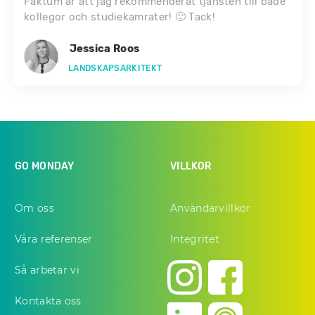
Faktum är att jag rekommenderat tjänsten till både
kollegor och studiekamrater! 🙂 Tack!
Jessica Roos
LANDSKAPSARKITEKT
GO MONDAY
VILLKOR
Om oss
Användarvillkor
Våra referenser
Integritet
Så arbetar vi
Kontakta oss