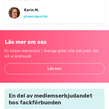
Karin M.
KOMMUNIKATÖR
Läs mer om oss
En miljon människor i Sverige gillar inte sitt jobb. Det
vill vi ändra på!.
Läs mer
En del av medlemserbjudandet
hos fackförbunden