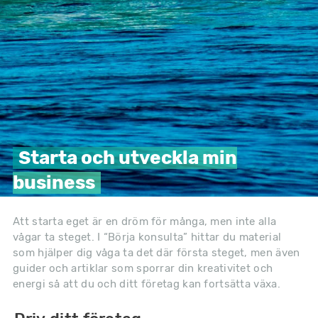
Starta och utveckla min
business
Att starta eget är en dröm för många, men inte alla
vågar ta steget. I “Börja konsulta” hittar du material
som hjälper dig våga ta det där första steget, men även
guider och artiklar som sporrar din kreativitet och
energi så att du och ditt företag kan fortsätta växa.