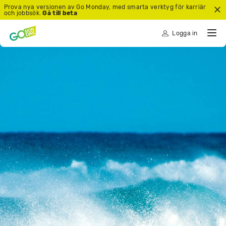
Prova nya versionen av Go Monday, med smarta verktyg för karriär
och jobbsök.
Gå till beta
Logga in