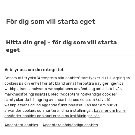
För dig som vill starta eget
Hitta din grej – för dig som vill starta
eget
Dregel, hjärta, cash eller livsstil? Red ut vad som är din
Vi bryr oss om din integritet
grej baserat på vad som driver dig
Genom att trycka "Acceptera alla cookies" samtycker du till lagring av
Starta eget - börja smått och gör en plan
cookies på din enhet för att bland annat förbättra navigeringen på
webbplatsen, analysera webbplatsens användning och bistå i våra
marknadsföringsinsatser. Med "Acceptera nödvändiga cookies"
Starta företag vid sidan av din anställning och tänk ut
samtycker du till lagring av enbart de cookies som krävs för
en väg framåt så du inte kör fast
webbplatsens grundläggande funktionalitet. Läs mer om hur vi
använder cookies och hanterar dina inställningar.
Läs mer om hur vi
Så utformar du ditt erbjudande som
använder cookies och hanterar dina inställningar här.
konsult
Acceptera cookies
Acceptera nödvändiga cookies